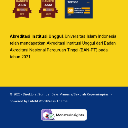
Akreditasi Institusi Unggul
. Universitas Islam Indonesia
telah mendapatkan Akreditasi Institusi Unggul dari Badan
Akreditasi Nasional Perguruan Tinggi (BAN-PT) pada
tahun 2021.
© 2025 - Direktorat Sumber Daya Manusia/Sekolah Kepemimpinan -
powered by Enfold WordPress Theme