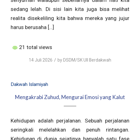
senyuman walaupun sebenarnya dalam hati kita
sedang lelah. Di sisi lain kita juga bisa melihat
realita disekeliling kita bahwa mereka yang jujur
harus berusaha […]
21 total views
/
14 Juli 2026
by
DSDM/SK UII Berdakwah
Dakwah Islamiyah
Mengakrabi Zuhud, Mengurai Emosi yang Kalut
Kehidupan adalah perjalanan. Sebuah perjalanan
seringkali melelahkan dan penuh rintangan.
Kehidupan di dunia sejatinya hanyalah satu fase