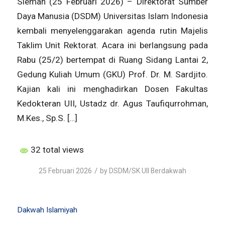
Sleman (25 Februari 2026) – Direktorat Sumber
Daya Manusia (DSDM) Universitas Islam Indonesia
kembali menyelenggarakan agenda rutin Majelis
Taklim Unit Rektorat. Acara ini berlangsung pada
Rabu (25/2) bertempat di Ruang Sidang Lantai 2,
Gedung Kuliah Umum (GKU) Prof. Dr. M. Sardjito.
Kajian kali ini menghadirkan Dosen Fakultas
Kedokteran UII, Ustadz dr. Agus Taufiqurrohman,
M.Kes., Sp.S. […]
32 total views
/
25 Februari 2026
by
DSDM/SK UII Berdakwah
Dakwah Islamiyah