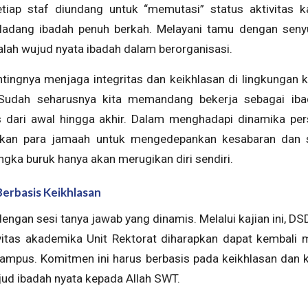
setiap staf diundang untuk “memutasi” status aktivitas k
i ladang ibadah penuh berkah. Melayani tamu dengan sen
alah wujud nyata ibadah dalam berorganisasi.
ingnya menjaga integritas dan keikhlasan di lingkungan k
Sudah seharusnya kita memandang bekerja sebagai ib
s dari awal hingga akhir. Dalam menghadapi dinamika per
ankan para jamaah untuk mengedepankan kesabaran dan
ngka buruk hanya akan merugikan diri sendiri.
erbasis Keikhlasan
dengan sesi tanya jawab yang dinamis. Melalui kajian ini, D
ivitas akademika Unit Rektorat diharapkan dapat kembal
ampus. Komitmen ini harus berbasis pada keikhlasan dan
jud ibadah nyata kepada Allah SWT.