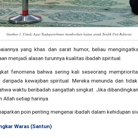
Gambar 1. Ustadz Agus Taufiqurrohman memberikan kajian untuk Tendik Unit Rektorat
iannya yang khas dan sarat humor, beliau mengingatk
aan menjadi alasan turunnya kualitas ibadah spiritual.
at fenomena bahwa sering kali seseorang mempriorita
at daripada kewajiban spiritual. Mereka menunda dan tida
hwa waktu beribadah sangatlah singkat. Jika dibandingkan
 Allah setiap harinya.
emaparkan poin penting mengenai ibadah dalam kehidupan siv
ngkar Waras (Santun)