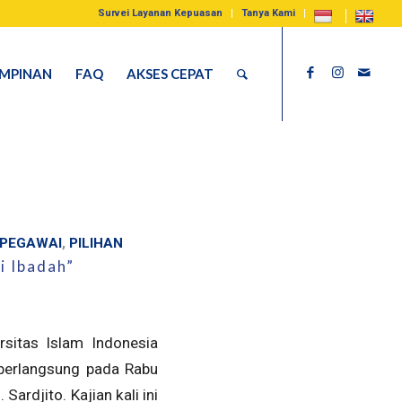
Survei Layanan Kepuasan
Tanya Kami
IMPINAN
FAQ
AKSES CEPAT
 PEGAWAI
,
PILIHAN
i Ibadah”
sitas Islam Indonesia
 berlangsung pada Rabu
ardjito. Kajian kali ini