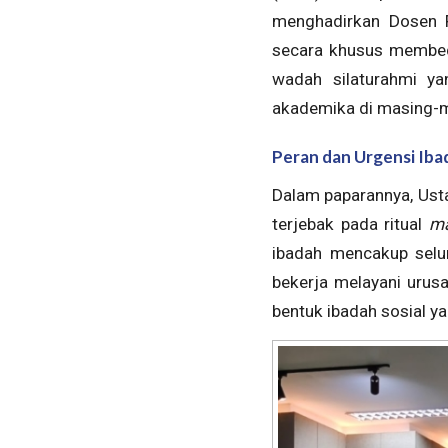
menghadirkan Dosen Fa
secara khusus membed
wadah silaturahmi ya
akademika di masing-ma
Peran dan Urgensi Iba
Dalam paparannya, Ust
terjebak pada ritual
m
ibadah mencakup selur
bekerja melayani urusa
bentuk ibadah sosial y