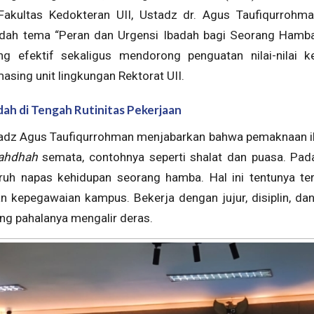
kultas Kedokteran UII, Ustadz dr. Agus Taufiqurrohman
ah tema “Peran dan Urgensi Ibadah bagi Seorang Hamba”.
ng efektif sekaligus mendorong penguatan nilai-nilai k
sing unit lingkungan Rektorat UII.
dah di Tengah Rutinitas Pekerjaan
adz Agus Taufiqurrohman menjabarkan bahwa pemaknaan ib
ahdhah
semata, contohnya seperti shalat dan puasa. Pada
uh napas kehidupan seorang hamba. Hal ini tentunya te
n kepegawaian kampus. Bekerja dengan jujur, disiplin, dan
ang pahalanya mengalir deras.