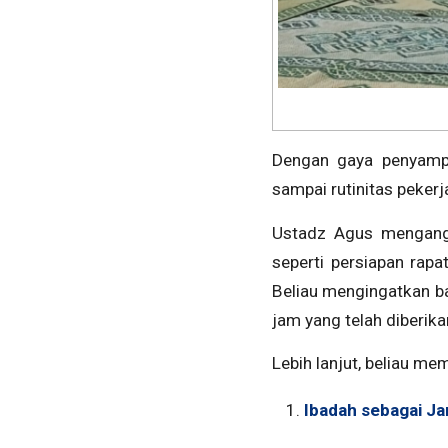
Dengan gaya penyampa
sampai rutinitas pekerj
Ustadz Agus mengangk
seperti persiapan rap
Beliau mengingatkan ba
jam yang telah diberikan
Lebih lanjut, beliau m
Ibadah sebagai Ja