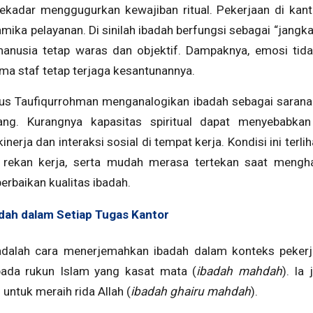
ekadar menggugurkan kewajiban ritual. Pekerjaan di kan
mika pelayanan. Di sinilah ibadah berfungsi sebagai “jangkar
anusia tetap waras dan objektif. Dampaknya, emosi ti
a staf tetap terjaga kesantunannya.
Agus Taufiqurrohman menganalogikan ibadah sebagai sarana
rang. Kurangnya kapasitas spiritual dapat menyebabkan
nerja dan interaksi sosial di tempat kerja. Kondisi ini terli
rekan kerja, serta mudah merasa tertekan saat mengha
rbaikan kualitas ibadah.
dah dalam Setiap Tugas Kantor
adalah cara menerjemahkan ibadah dalam konteks pekerja
pada rukun Islam yang kasat mata (
ibadah mahdah
). Ia
 untuk meraih rida Allah (
ibadah ghairu mahdah
).