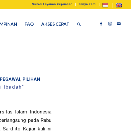
Survei Layanan Kepuasan
Tanya Kami
IMPINAN
FAQ
AKSES CEPAT
 PEGAWAI
,
PILIHAN
i Ibadah”
sitas Islam Indonesia
 berlangsung pada Rabu
ardjito. Kajian kali ini