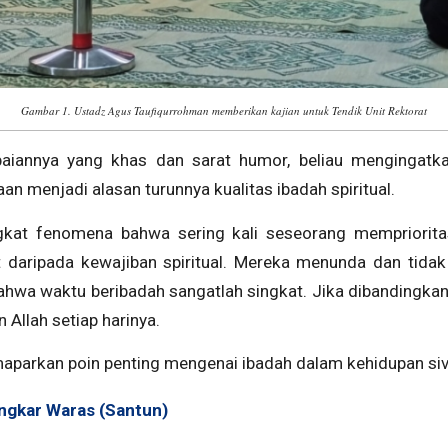
Gambar 1. Ustadz Agus Taufiqurrohman memberikan kajian untuk Tendik Unit Rektorat
iannya yang khas dan sarat humor, beliau mengingatk
aan menjadi alasan turunnya kualitas ibadah spiritual.
at fenomena bahwa sering kali seseorang mempriorita
at daripada kewajiban spiritual. Mereka menunda dan tida
hwa waktu beribadah sangatlah singkat. Jika dibandingkan
 Allah setiap harinya.
emaparkan poin penting mengenai ibadah dalam kehidupan siv
ngkar Waras (Santun)