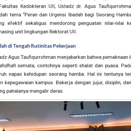
kultas Kedokteran UII, Ustadz dr. Agus Taufiqurrohman
ah tema “Peran dan Urgensi Ibadah bagi Seorang Hamba”.
ng efektif sekaligus mendorong penguatan nilai-nilai k
sing unit lingkungan Rektorat UII.
dah di Tengah Rutinitas Pekerjaan
adz Agus Taufiqurrohman menjabarkan bahwa pemaknaan ib
ahdhah
semata, contohnya seperti shalat dan puasa. Pada
uh napas kehidupan seorang hamba. Hal ini tentunya te
n kepegawaian kampus. Bekerja dengan jujur, disiplin, dan
ang pahalanya mengalir deras.