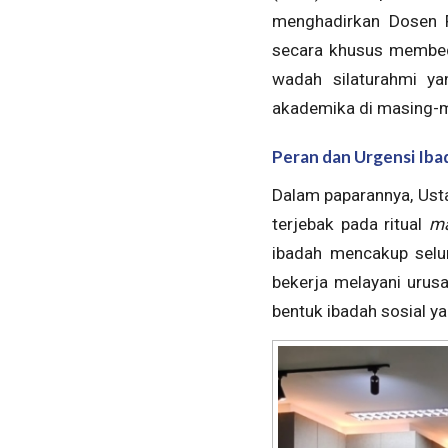
menghadirkan Dosen Fa
secara khusus membed
wadah silaturahmi ya
akademika di masing-ma
Peran dan Urgensi Iba
Dalam paparannya, Ust
terjebak pada ritual
m
ibadah mencakup selur
bekerja melayani urusa
bentuk ibadah sosial y