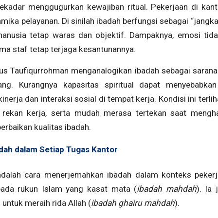
ekadar menggugurkan kewajiban ritual. Pekerjaan di kan
mika pelayanan. Di sinilah ibadah berfungsi sebagai “jangkar
anusia tetap waras dan objektif. Dampaknya, emosi ti
a staf tetap terjaga kesantunannya.
Agus Taufiqurrohman menganalogikan ibadah sebagai sarana
rang. Kurangnya kapasitas spiritual dapat menyebabkan
nerja dan interaksi sosial di tempat kerja. Kondisi ini terli
rekan kerja, serta mudah merasa tertekan saat mengha
rbaikan kualitas ibadah.
dah dalam Setiap Tugas Kantor
adalah cara menerjemahkan ibadah dalam konteks pekerja
pada rukun Islam yang kasat mata (
ibadah mahdah
). Ia
 untuk meraih rida Allah (
ibadah ghairu mahdah
).