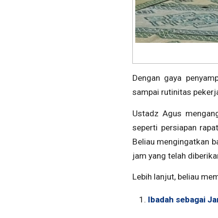
Dengan gaya penyampa
sampai rutinitas pekerj
Ustadz Agus mengangk
seperti persiapan rap
Beliau mengingatkan ba
jam yang telah diberikan
Lebih lanjut, beliau m
Ibadah sebagai Ja