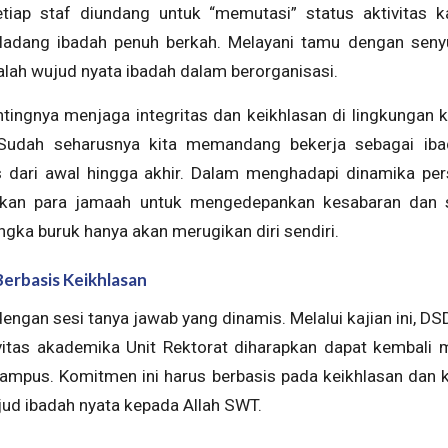
setiap staf diundang untuk “memutasi” status aktivitas k
i ladang ibadah penuh berkah. Melayani tamu dengan sen
alah wujud nyata ibadah dalam berorganisasi.
ingnya menjaga integritas dan keikhlasan di lingkungan k
Sudah seharusnya kita memandang bekerja sebagai ib
s dari awal hingga akhir. Dalam menghadapi dinamika per
ankan para jamaah untuk mengedepankan kesabaran dan
ngka buruk hanya akan merugikan diri sendiri.
erbasis Keikhlasan
dengan sesi tanya jawab yang dinamis. Melalui kajian ini, D
ivitas akademika Unit Rektorat diharapkan dapat kembal
ampus. Komitmen ini harus berbasis pada keikhlasan dan
jud ibadah nyata kepada Allah SWT.