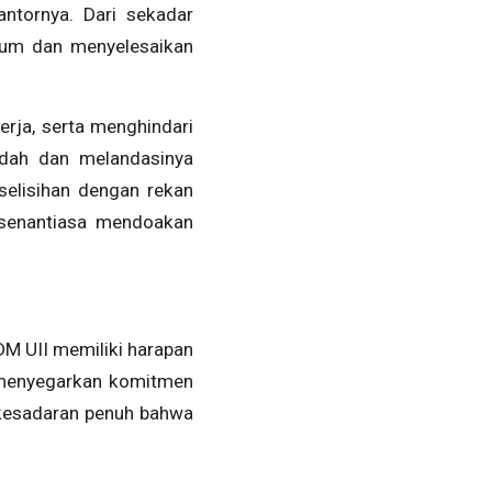
antornya. Dari sekadar
yum dan menyelesaikan
erja, serta menghindari
adah dan melandasinya
selisihan dengan rekan
 senantiasa mendoakan
SDM UII memiliki harapan
i menyegarkan komitmen
 kesadaran penuh bahwa