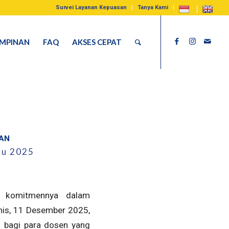
Survei Layanan Kepuasan
Tanya Kami
IMPINAN
FAQ
AKSES CEPAT
HAN
ru 2025
n komitmennya dalam
is, 11 Desember 2025,
i bagi para dosen yang