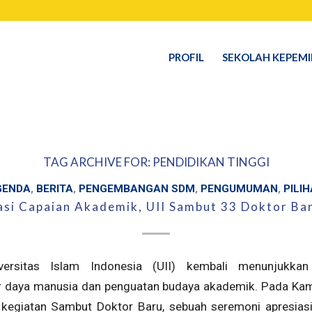
PROFIL
SEKOLAH KEPEM
TAG ARCHIVE FOR:
PENDIDIKAN TINGGI
GENDA
,
BERITA
,
PENGEMBANGAN SDM
,
PENGUMUMAN
,
PILI
asi Capaian Akademik, UII Sambut 33 Doktor Ba
rsitas Islam Indonesia (UII) kembali menunjukka
daya manusia dan penguatan budaya akademik. Pada Kam
kegiatan Sambut Doktor Baru, sebuah seremoni apresias