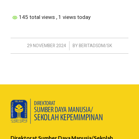
145 total views
, 1 views today
/
29 NOVEMBER 2024
BY
BERITADSDM/SK
Direktorat Sumber Daya Manusia/Sekolah