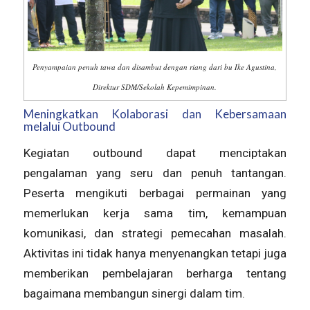
Penyampaian penuh tawa dan disambut dengan riang dari bu Ike Agustina,
Direktur SDM/Sekolah Kepemimpinan.
Meningkatkan Kolaborasi dan Kebersamaan
melalui Outbound
Kegiatan outbound dapat menciptakan
pengalaman yang seru dan penuh tantangan.
Peserta mengikuti berbagai permainan yang
memerlukan kerja sama tim, kemampuan
komunikasi, dan strategi pemecahan masalah.
Aktivitas ini tidak hanya menyenangkan tetapi juga
memberikan pembelajaran berharga tentang
bagaimana membangun sinergi dalam tim.