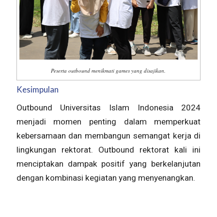
Peserta outbound menikmati games yang disajikan.
Kesimpulan
Outbound Universitas Islam Indonesia 2024
menjadi momen penting dalam memperkuat
kebersamaan dan membangun semangat kerja di
lingkungan rektorat. Outbound rektorat kali ini
menciptakan dampak positif yang berkelanjutan
dengan kombinasi kegiatan yang menyenangkan.