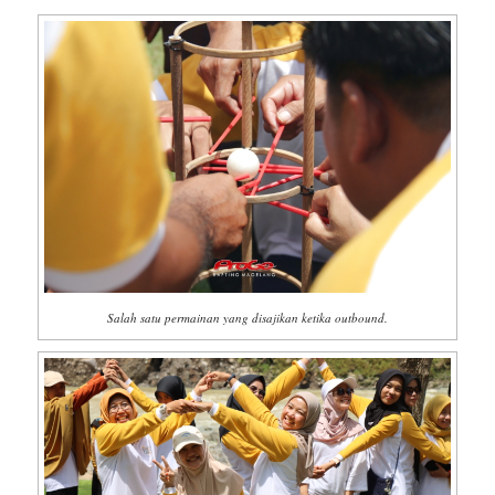
Salah satu permainan yang disajikan ketika outbound.