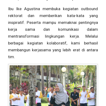
Ibu Ike Agustina membuka kegiatan outbound
rektorat dan memberikan kata-kata yang
inspiratif. Peserta mampu memaknai pentingnya
kerja sama dan komunikasi dalam
mentransformasi lingkungan kerja. Melalui
berbagai kegiatan kolaboratif, kami berhasil
membangun kerjasama yang lebih erat di antara
tim.