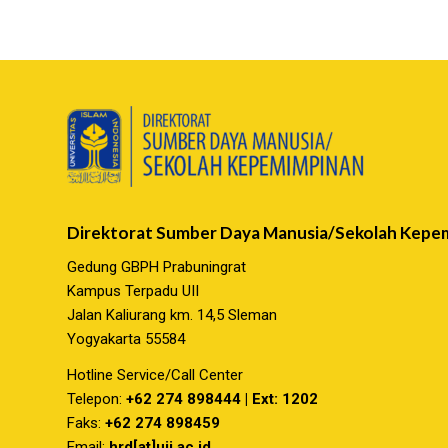
Direktorat Sumber Daya Manusia/Sekolah Kepe
Gedung GBPH Prabuningrat
Kampus Terpadu UII
Jalan Kaliurang km. 14,5 Sleman
Yogyakarta 55584
Hotline Service/Call Center
Telepon:
+62 274 898444 | Ext: 1202
Faks:
+62 274 898459
Email:
hrd[at]uii.ac.id