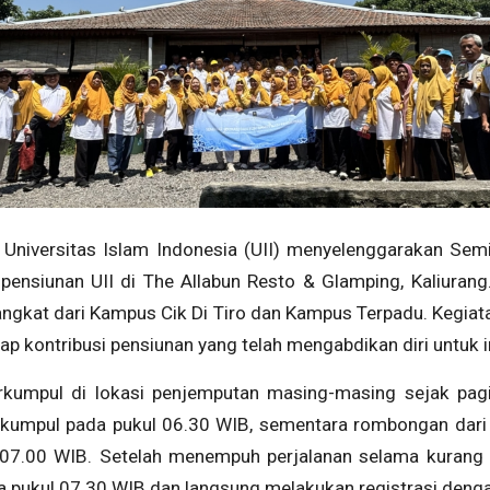
Universitas Islam Indonesia (UII) menyelenggarakan Sem
nsiunan UII di The Allabun Resto & Glamping, Kaliurang. 
angkat dari Kampus Cik Di Tiro dan Kampus Terpadu. Kegiata
ap kontribusi pensiunan yang telah mengabdikan diri untuk in
rkumpul di lokasi penjemputan masing-masing sejak pag
rkumpul pada pukul 06.30 WIB, sementara rombongan dar
07.00 WIB. Setelah menempuh perjalanan selama kurang 
ada pukul 07.30 WIB dan langsung melakukan registrasi den