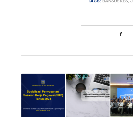
TAGS:
BANSOSKES
,
J