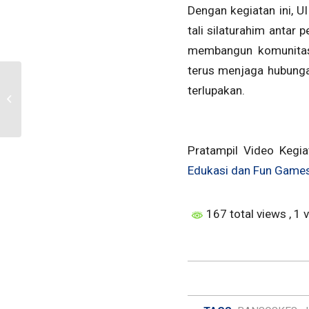
Dengan kegiatan ini, 
tali silaturahim antar 
membangun komunitas
terus menjaga hubungan
Sosialisasi Aplikasi SKP
terlupakan.
untuk Penilaian Kinerja
Dosen UII
Pratampil Video Kegi
Edukasi dan Fun Games
167 total views
, 1