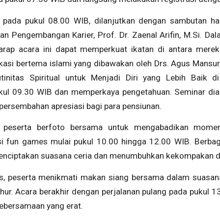
 pada pukul 08.00 WIB, dilanjutkan dengan sambutan han
 Pengembangan Karier, Prof. Dr. Zaenal Arifin, M.Si. Dal
ap acara ini dapat memperkuat ikatan di antara mereka
asi bertema islami yang dibawakan oleh Drs. Agus Mansur,
nitas Spiritual untuk Menjadi Diri yang Lebih Baik di
kul 09.30 WIB dan memperkaya pengetahuan. Seminar diak
 persembahan apresiasi bagi para pensiunan.
r, peserta berfoto bersama untuk mengabadikan mome
si fun games mulai pukul 10.00 hingga 12.00 WIB. Berbaga
ciptakan suasana ceria dan menumbuhkan kekompakan di 
s, peserta menikmati makan siang bersama dalam suasan
ur. Acara berakhir dengan perjalanan pulang pada pukul 1
ebersamaan yang erat.