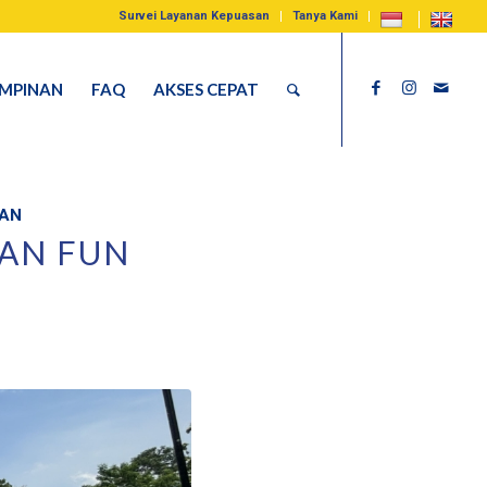
Survei Layanan Kepuasan
Tanya Kami
IMPINAN
FAQ
AKSES CEPAT
HAN
DAN FUN