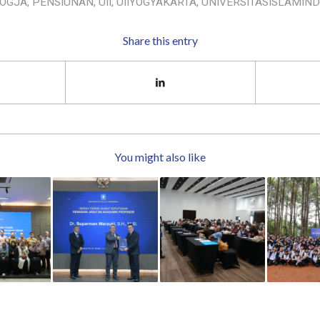
OGJA
,
PENSIUNAN
,
UII
,
UIIYOGYAKARTA
,
UNIVERSITASISLAMIND
Share this entry
You might also like