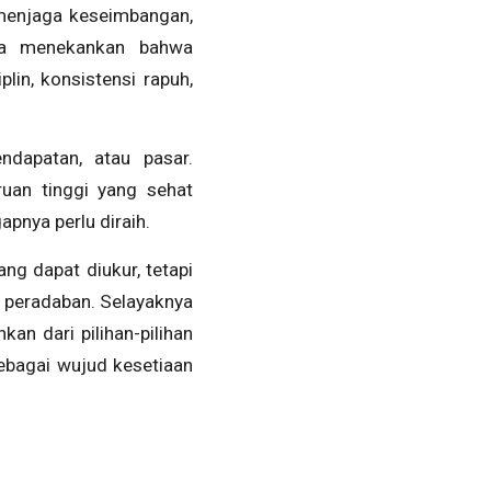
k menjaga keseimbangan,
ga menekankan bahwa
lin, konsistensi rapuh,
ndapatan, atau pasar.
ruan tinggi yang sehat
nya perlu diraih.
ng dapat diukur, tetapi
 peradaban. Selayaknya
an dari pilihan-pilihan
sebagai wujud kesetiaan