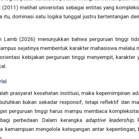
tt (2011) melihat universitas sebagai entitas yang komplek
a itu, dominasi satu logika tunggal justru bertentangan den
an Lamb (2026) menunjukkan bahwa perguruan tinggi tida
mpus sejatinya membentuk karakter mahasiswa melalui nila
orientasi kebijakan perguruan tinggi menyempit, karakter 
al.
isi
lah prasyarat kesehatan institusi, maka kepemimpinan ada
utuhkan bukan sekadar responsif, tetapi reflektif dan m
pin perguruan tinggi harus mampu membaca kompleksitas
bagi perbedaan. Dalam kerangka
adaptive leadership
, 
a kemampuan mengelola ketegangan antar kepentingan, 
h.