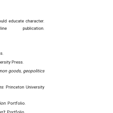
ould educate character.
e publication.
s.
ersity Press.
mon goods, geopolitics
es
. Princeton University
ion
. Portfolio.
n’t
. Portfolio.