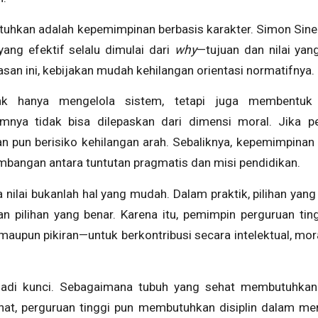
ibutuhkan adalah kepemimpinan berbasis karakter. Simon Si
ng efektif selalu dimulai dari
why
—tujuan dan nilai yan
asan ini, kebijakan mudah kehilangan orientasi normatifnya.
dak hanya mengelola sistem, tetapi juga membentuk 
mnya tidak bisa dilepaskan dari dimensi moral. Jika p
kan pun berisiko kehilangan arah. Sebaliknya, kepemimpinan 
angan antara tuntutan pragmatis dan misi pendidikan.
ilai bukanlah hal yang mudah. Dalam praktik, pilihan yang 
pilihan yang benar. Karena itu, pemimpin perguruan tingg
 maupun pikiran—untuk berkontribusi secara intelektual, mor
enjadi kunci. Sebagaimana tubuh yang sehat membutuhkan
ahat, perguruan tinggi pun membutuhkan disiplin dalam memi