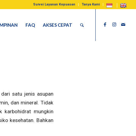
Survei Layanan Kepuasan
Tanya Kami
IMPINAN
FAQ
AKSES CEPAT
dari satu jenis asupan
min, dan mineral. Tidak
k karbohidrat mungkin
isiko kesehatan. Bahkan