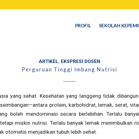
PROFIL
SEKOLAH KEPEM
ARTIKEL
,
EKSPRESI DOSEN
Perguruan Tinggi Imbang Nutrisi
ia yang sehat. Kesehatan yang langgeng tidak dibangun 
eseimbangan—antara protein, karbohidrat, lemak, serat, vita
ang boleh mendominasi secara berlebihan. Terlalu banya
tetapi miskin nutrisi. Terlalu banyak lemak menimbulkan r
dak otomatis menjadikan tubuh lebih sehat.