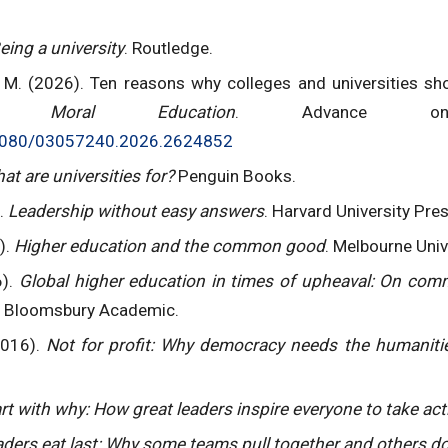
eing a university
. Routledge.
 M. (2026). Ten reasons why colleges and universities sh
 Moral Education
. Advance onlin
0.1080/03057240.2026.2624852
at are universities for?
Penguin Books.
).
Leadership without easy answers
. Harvard University Pres
).
Higher education and the common good
. Melbourne Univ
6).
Global higher education in times of upheaval: On com
.
Bloomsbury Academic.
2016).
Not for profit: Why democracy needs the humaniti
rt with why: How great leaders inspire everyone to take act
ders eat last: Why some teams pull together and others do