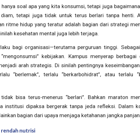
 hanya soal apa yang kita konsumsi, tetapi juga bagaimana 
iam, tetapi juga tidak untuk terus berlari tanpa henti. Ak
dan ritme hidup yang teratur adalah bagian dari strategi m
nilah kesehatan mental juga lebih terjaga.
aku bagi organisasi—terutama perguruan tinggi. Sebagai 
a “mengonsumsi” kebijakan. Kampus menyerap berbagai 
menjadi arah strategis. Di sinilah pentingnya keseimbangan.
lalu “berlemak”, terlalu “berkarbohidrat”, atau terlalu 
 tidak bisa terus-menerus “berlari”. Bahkan maraton mem
ka institusi dipaksa bergerak tanpa jeda refleksi. Dalam k
ainkan bagian dari upaya menjaga ketahanan jangka panjan
, rendah nutrisi