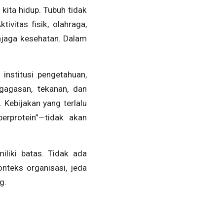
kita hidup. Tubuh tidak
tivitas fisik, olahraga,
enjaga kesehatan. Dalam
institusi pengetahuan,
gagasan, tekanan, dan
 Kebijakan yang terlalu
“berprotein”—tidak akan
iliki batas. Tidak ada
onteks organisasi, jeda
g.