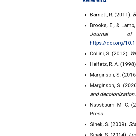
Referensi:
Barnett, R. (2011).
B
Brooks, E., & Lamb,
Journal of
https://doi.org/1
Collini, S. (2012).
Wh
Heifetz, R. A. (1998
Marginson, S. (2016
Marginson, S. (202
and decolonization
Nussbaum, M. C. (
Press.
Sinek, S. (2009).
Sta
Sinek, S. (2014).
Lea