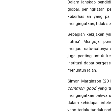
Dalam lanskap pendidi
global, peningkatan p
keberhasilan yang pa
mengingatkan, tidak se
Sebagian kebijakan yan
nutrisi”. Mengejar per
menjadi satu-satunya o
juga penting untuk keb
institusi dapat berges
menuntun jalan.
Simon Marginson (201
common good
yang ti
mengingatkan bahwa uni
dalam kehidupan intel
yang terlalu tunduk pa