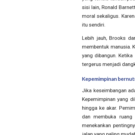
sisi lain, Ronald Barne
moral sekaligus. Karen
itu sendiri.
Lebih jauh, Brooks d
membentuk manusia. Ka
yang dibangun. Ketika 
tergerus menjadi dangk
Kepemimpinan bernutr
Jika keseimbangan ada
Kepemimpinan yang dib
hingga ke akar. Pemim
dan membuka ruang 
menekankan pentingny
jalan yang paling muda