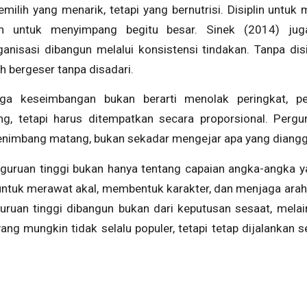
milih yang menarik, tetapi yang bernutrisi. Disiplin untu
an untuk menyimpang begitu besar. Sinek (2014) ju
nisasi dibangun melalui konsistensi tindakan. Tanpa disip
h bergeser tanpa disadari.
ga keseimbangan bukan berarti menolak peringkat, pe
g, tetapi harus ditempatkan secara proporsional. Pergu
imbang matang, bukan sekadar mengejar apa yang dianggap
guruan tinggi bukan hanya tentang capaian angka-angka ya
ntuk merawat akal, membentuk karakter, dan menjaga arah
uruan tinggi dibangun bukan dari keputusan sesaat, melaink
ang mungkin tidak selalu populer, tetapi tetap dijalankan 