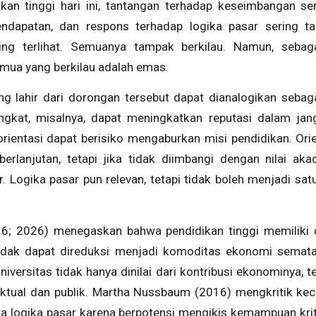
kan tinggi hari ini, tantangan terhadap keseimbangan se
endapatan, dan respons terhadap logika pasar sering ta
ling terlihat. Semuanya tampak berkilau. Namun, seb
mua yang berkilau adalah emas.
g lahir dari dorongan tersebut dapat dianalogikan sebagai
ingkat, misalnya, dapat meningkatkan reputasi dalam jang
rientasi dapat berisiko mengaburkan misi pendidikan. Ori
erlanjutan, tetapi jika tidak diimbangi dengan nilai aka
er. Logika pasar pun relevan, tetapi tidak boleh menjadi s
6; 2026) menegaskan bahwa pendidikan tinggi memiliki
dak dapat direduksi menjadi komoditas ekonomi semata.
versitas tidak hanya dinilai dari kontribusi ekonominya, te
ektual dan publik. Martha Nussbaum (2016) mengkritik ke
da logika pasar karena berpotensi mengikis kemampuan kri