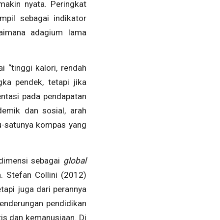
makin nyata. Peringkat
mpil sebagai indikator
agaimana adagium lama
 “tinggi kalori, rendah
ka pendek, tetapi jika
entasi pada pendapatan
demik dan sosial, arah
atu-satunya kompas yang
 dimensi sebagai
global
 Stefan Collini (2012)
tapi juga dari perannya
cenderungan pendidikan
tis dan kemanusiaan. Di