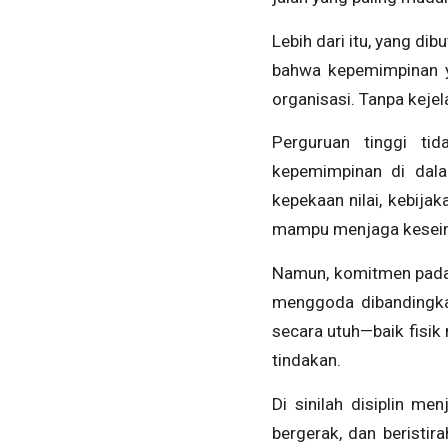
Lebih dari itu, yang d
bahwa kepemimpinan ya
organisasi. Tanpa kejel
Perguruan tinggi ti
kepemimpinan di dala
kepekaan nilai, kebija
mampu menjaga keseimb
Namun, komitmen pada n
menggoda dibandingkan 
secara utuh—baik fisik
tindakan.
Di sinilah disiplin m
bergerak, dan beristir